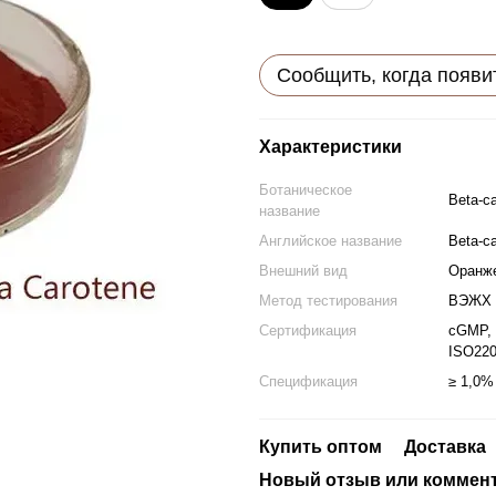
Сообщить, когда появи
Характеристики
Ботаническое
Beta-c
название
Английское название
Beta-c
Внешний вид
Оранж
Метод тестирования
ВЭЖХ
Сертификация
cGMP, 
ISO22
Спецификация
≥ 1,0%
Купить оптом
Доставка
Новый отзыв или коммен