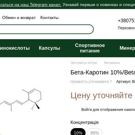
саться на наш Telegram канал.
Узнавай первым о новинках и спец
Обмен и возврат
Контакты
+38075
шение
Оферта
Перезвон
Спортивное
инокислоты
Капсулы
Мине
питание
Экстракты оптом
Витамины
Бета-Каротин 10%/Bet
Наявність уточнювати ?
Артикул: 
Цену уточняйте
Войти
для отображения накопи
%
Концентрація
10%
99%