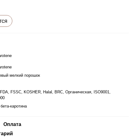
тся
arotene
arotene
евый мелкий порошок
FDA, FSSC, KOSHER, Halal, BRC, Органическая, ISO9001,
000
 бета-каротина
Оплата
тарий