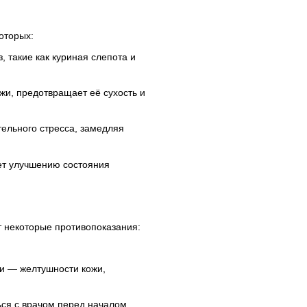
оторых:
, такие как куриная слепота и
жи, предотвращает её сухость и
ельного стресса, замедляя
ет улучшению состояния
т некоторые противопоказания:
и — желтушности кожи,
ся с врачом перед началом