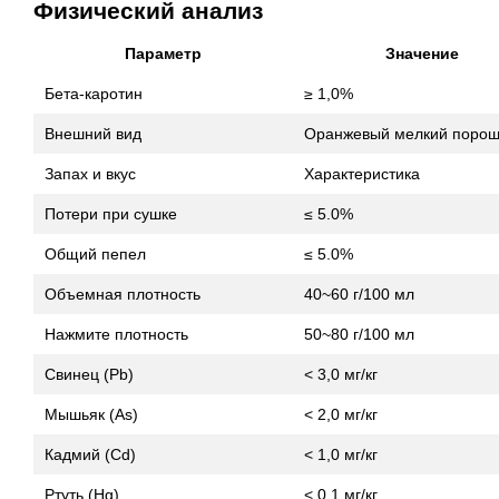
Физический анализ
Параметр
Значение
Бета-каротин
≥ 1,0%
Внешний вид
Оранжевый мелкий порош
Запах и вкус
Характеристика
Потери при сушке
≤ 5.0%
Общий пепел
≤ 5.0%
Объемная плотность
40~60 г/100 мл
Нажмите плотность
50~80 г/100 мл
Свинец (Pb)
< 3,0 мг/кг
Мышьяк (As)
< 2,0 мг/кг
Кадмий (Cd)
< 1,0 мг/кг
Ртуть (Hg)
< 0,1 мг/кг