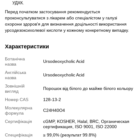
УДХК.
Перед початком застосування рекомендується
проконсультуватися з лікарем або спеціалістом у галузі
охорони здоров'я для визначення доцільності використання
урсодезоксихолевої кислоти у кожному конкретному випадку.
Характеристики
Ботанічна
Ursodeoxycholic Acid
назва
Англійська
Ursodeoxycholic Acid
назва
Зовнішній
Порошок від білого до майже білого кольору
вигляд
Номер CAS
128-13-2
Молекулярна
C24H40O4
формула
Сертифікація
cGMP, KOSHER, Halal, BRC, Органическая
сертификация, ISO 9001, ISO 22000
Специфікація
≥ 99,0% (результат 99.8%)