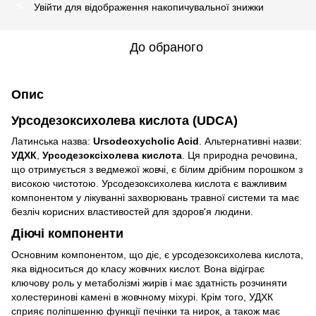
Увійти
для відображення накопичувальної знижки
%
До обраного
Опис
Урсодезоксихолева кислота (UDCA)
Латинська назва:
Ursodeoxycholic Acid
. Альтернативні назви:
УДХК
,
Урсодезоксіхолева кислота
. Ця природна речовина,
що отримується з ведмежої жовчі, є білим дрібним порошком з
високою чистотою. Урсодезоксихолева кислота є важливим
компонентом у лікуванні захворювань травної системи та має
безліч корисних властивостей для здоров'я людини.
Діючі компоненти
Основним компонентом, що діє, є урсодезоксихолева кислота,
яка відноситься до класу жовчних кислот. Вона відіграє
ключову роль у метаболізмі жирів і має здатність розчиняти
холестеринові камені в жовчному міхурі. Крім того, УДХК
сприяє поліпшенню функції печінки та нирок, а також має