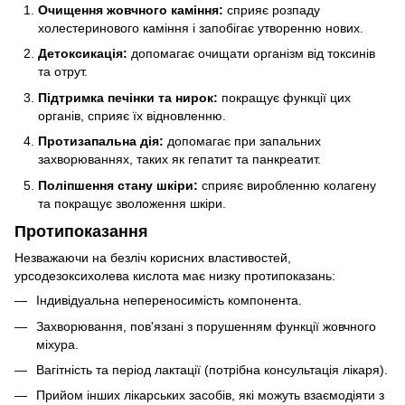
Очищення жовчного каміння:
сприяє розпаду
холестеринового каміння і запобігає утворенню нових.
Детоксикація:
допомагає очищати організм від токсинів
та отрут.
Підтримка печінки та нирок:
покращує функції цих
органів, сприяє їх відновленню.
Протизапальна дія:
допомагає при запальних
захворюваннях, таких як гепатит та панкреатит.
Поліпшення стану шкіри:
сприяє виробленню колагену
та покращує зволоження шкіри.
Протипоказання
Незважаючи на безліч корисних властивостей,
урсодезоксихолева кислота має низку протипоказань:
Індивідуальна непереносимість компонента.
Захворювання, пов'язані з порушенням функції жовчного
міхура.
Вагітність та період лактації (потрібна консультація лікаря).
Прийом інших лікарських засобів, які можуть взаємодіяти з