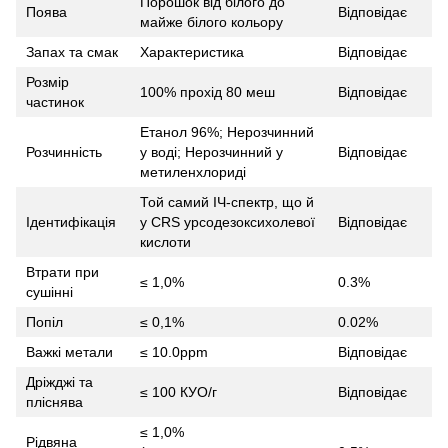
Порошок від білого до
Поява
Відповідає
майже білого кольору
Запах та смак
Характеристика
Відповідає
Розмір
100% прохід 80 меш
Відповідає
частинок
Етанол 96%; Нерозчинний
Розчинність
у воді; Нерозчинний у
Відповідає
метиленхлориді
Той самий ІЧ-спектр, що й
Ідентифікація
у CRS урсодезоксихолевої
Відповідає
кислоти
Втрати при
≤ 1,0%
0.3%
сушінні
Попіл
≤ 0,1%
0.02%
Важкі метали
≤ 10.0ppm
Відповідає
Дріжджі та
≤ 100 КУО/г
Відповідає
пліснява
≤ 1,0%
Рідвяна