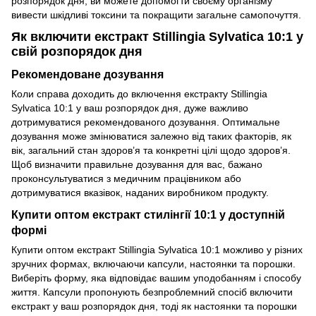
розпорядок дня, ви можете допомогти своєму організму
вивести шкідливі токсини та покращити загальне самопочуття.
Як включити екстракт Stillingia Sylvatica 10:1 у
свій розпорядок дня
Рекомендоване дозування
Коли справа доходить до включення екстракту Stillingia
Sylvatica 10:1 у ваш розпорядок дня, дуже важливо
дотримуватися рекомендованого дозування. Оптимальне
дозування може змінюватися залежно від таких факторів, як
вік, загальний стан здоров’я та конкретні цілі щодо здоров’я.
Щоб визначити правильне дозування для вас, бажано
проконсультуватися з медичним працівником або
дотримуватися вказівок, наданих виробником продукту.
Купити оптом екстракт стилінгії 10:1 у доступній
формі
Купити оптом екстракт Stillingia Sylvatica 10:1 можливо у різних
зручних формах, включаючи капсули, настоянки та порошки.
Виберіть форму, яка відповідає вашим уподобанням і способу
життя. Капсули пропонують безпроблемний спосіб включити
екстракт у ваш розпорядок дня, тоді як настоянки та порошки