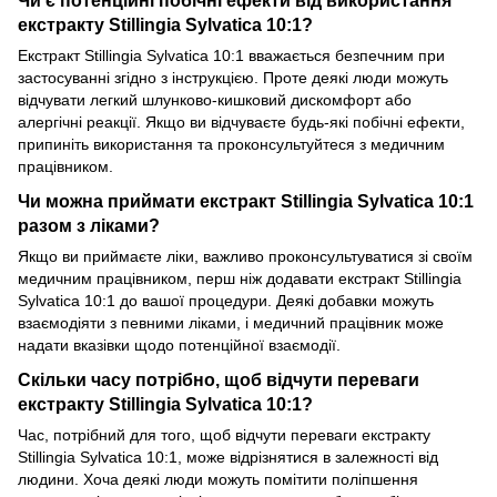
Чи є потенційні побічні ефекти від використання
екстракту Stillingia Sylvatica 10:1?
Екстракт Stillingia Sylvatica 10:1 вважається безпечним при
застосуванні згідно з інструкцією. Проте деякі люди можуть
відчувати легкий шлунково-кишковий дискомфорт або
алергічні реакції. Якщо ви відчуваєте будь-які побічні ефекти,
припиніть використання та проконсультуйтеся з медичним
працівником.
Чи можна приймати екстракт Stillingia Sylvatica 10:1
разом з ліками?
Якщо ви приймаєте ліки, важливо проконсультуватися зі своїм
медичним працівником, перш ніж додавати екстракт Stillingia
Sylvatica 10:1 до вашої процедури. Деякі добавки можуть
взаємодіяти з певними ліками, і медичний працівник може
надати вказівки щодо потенційної взаємодії.
Скільки часу потрібно, щоб відчути переваги
екстракту Stillingia Sylvatica 10:1?
Час, потрібний для того, щоб відчути переваги екстракту
Stillingia Sylvatica 10:1, може відрізнятися в залежності від
людини. Хоча деякі люди можуть помітити поліпшення