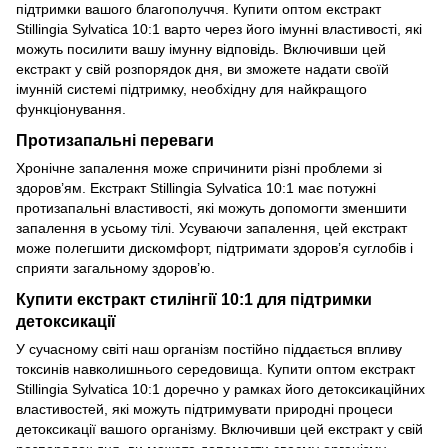
підтримки вашого благополуччя. Купити оптом екстракт
Stillingia Sylvatica 10:1 варто через його імунні властивості, які
можуть посилити вашу імунну відповідь. Включивши цей
екстракт у свій розпорядок дня, ви зможете надати своїй
імунній системі підтримку, необхідну для найкращого
функціонування.
Протизапальні переваги
Хронічне запалення може спричинити різні проблеми зі
здоров’ям. Екстракт Stillingia Sylvatica 10:1 має потужні
протизапальні властивості, які можуть допомогти зменшити
запалення в усьому тілі. Усуваючи запалення, цей екстракт
може полегшити дискомфорт, підтримати здоров’я суглобів і
сприяти загальному здоров’ю.
Купити екстракт стилінгії 10:1 для підтримки
детоксикації
У сучасному світі наш організм постійно піддається впливу
токсинів навколишнього середовища. Купити оптом екстракт
Stillingia Sylvatica 10:1 доречно у рамках його детоксикаційних
властивостей, які можуть підтримувати природні процеси
детоксикації вашого організму. Включивши цей екстракт у свій