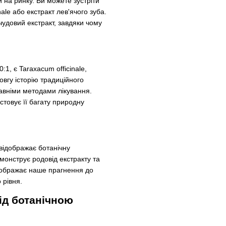
 на ринку. Ви можете зустріти
nale або екстракт лев'ячого зуба.
чудовий екстракт, завдяки чому
1, є Taraxacum officinale,
овгу історію традиційного
давніми методами лікування.
стовує її багату природну
 відображає ботанічну
емонструє родовід екстракту та
ідображає наше прагнення до
 рівня.
ід ботанічною