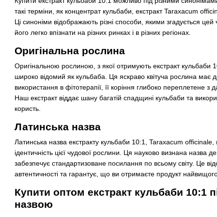
Купити екстракт кульбаби 10:1 можливо під різними синонімами
такі терміни, як концентрат кульбаби, екстракт Taraxacum offici
Ці синоніми відображають різні способи, якими згадується цей 
його легко впізнати на різних ринках і в різних регіонах.
Оригінальна рослина
Оригінальною рослиною, з якої отримують екстракт кульбаби 10:
широко відомий як кульбаба. Ця яскраво квітуча рослина має д
використання в фітотерапії, її коріння глибоко переплетене з 
Наш екстракт віддає шану багатій спадщині кульбаби та викори
користь.
Латинська назва
Латинська назва екстракту кульбаби 10:1, Taraxacum officinale,
ідентичність цієї чудової рослини. Ця науково визнана назва д
забезпечує стандартизоване посилання по всьому світу. Це в
автентичності та гарантує, що ви отримаєте продукт найвищого
Купити оптом екстракт кульбаби 10:1 п
назвою