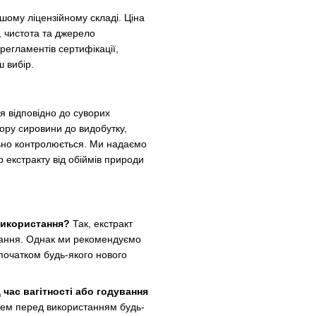
шому ліцензійному складі. Ціна
, чистота та джерело
регламентів сертифікації,
ш вибір.
я відповідно до суворих
бору сировини до видобутку,
ьно контролюється. Ми надаємо
 екстракту від обіймів природи
 використання?
Так, екстракт
тання. Однак ми рекомендуємо
початком будь-якого нового
час вагітності або годування
рем перед використанням будь-