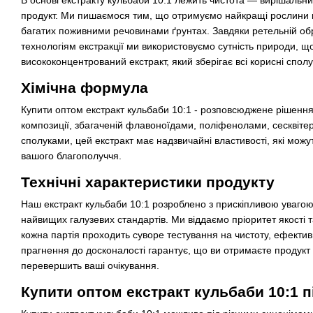
В основі екстракту кульбаби 10:1 лежить чистота — вирішальни
продукт. Ми пишаємося тим, що отримуємо найкращі рослини 
багатих поживними речовинами ґрунтах. Завдяки ретельній об
технологіям екстракції ми використовуємо сутність природи, щ
висококонцентрований екстракт, який зберігає всі корисні сполу
Хімічна формула
Купити оптом екстракт кульбаби 10:1 - розповсюджене рішення 
композиції, збагаченій флавоноїдами, поліфенолами, сесквіт
сполуками, цей екстракт має надзвичайні властивості, які можут
вашого благополуччя.
Технічні характеристики продукту
Наш екстракт кульбаби 10:1 розроблено з прискіпливою уваго
найвищих галузевих стандартів. Ми віддаємо пріоритет якості 
кожна партія проходить суворе тестування на чистоту, ефектив
прагнення до досконалості гарантує, що ви отримаєте продукт 
перевершить ваші очікування.
Купити оптом екстракт кульбаби 10:1 