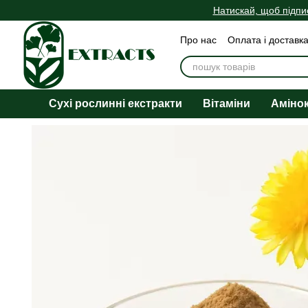
Перейти до основного контенту
Натискай, щоб підпи
Про нас
Оплата і доставк
Угода користувача
Публ
Сухі рослинні екстракти
Вітаміни
Аміно