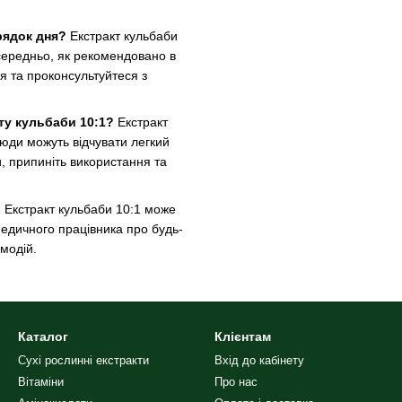
орядок дня?
Екстракт кульбаби
середньо, як рекомендовано в
я та проконсультуйтеся з
кту кульбаби 10:1?
Екстракт
люди можуть відчувати легкий
, припиніть використання та
?
Екстракт кульбаби 10:1 може
медичного працівника про будь-
модій.
Каталог
Клієнтам
Сухі рослинні екстракти
Вхід до кабінету
Вітаміни
Про нас