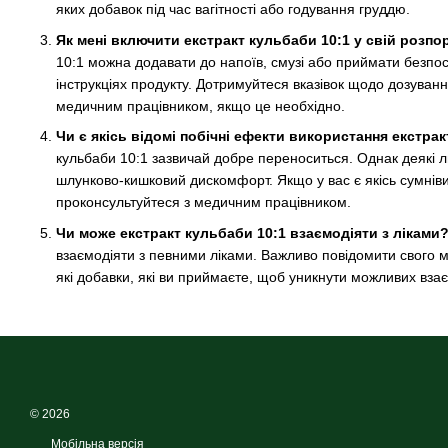
яких добавок під час вагітності або годування груддю.
Як мені включити екстракт кульбаби 10:1 у свій розп
10:1 можна додавати до напоїв, смузі або приймати безпо
інструкціях продукту. Дотримуйтеся вказівок щодо дозуванн
медичним працівником, якщо це необхідно.
Чи є якісь відомі побічні ефекти використання екстра
кульбаби 10:1 зазвичай добре переноситься. Однак деякі 
шлунково-кишковий дискомфорт. Якщо у вас є якісь сумніви
проконсультуйтеся з медичним працівником.
Чи може екстракт кульбаби 10:1 взаємодіяти з ліками
взаємодіяти з певними ліками. Важливо повідомити свого 
які добавки, які ви приймаєте, щоб уникнути можливих взає
© 2026
Мобільна версія