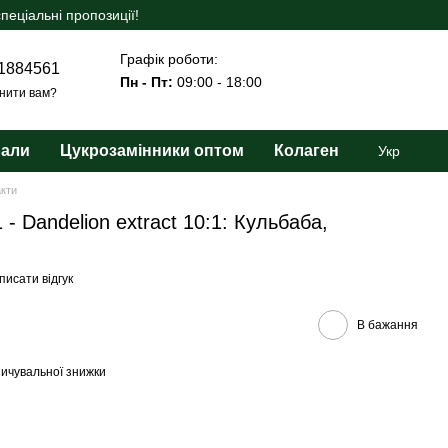
еціальні пропозиції!
Графік роботи:
1884561
Пн - Пт:
09:00 - 18:00
нити вам?
рали
Цукрозамінники оптом
Колаген
Укр
акти
 - Dandelion extract 10:1: Кульбаба,
писати відгук
В бажання
ичувальної знижки