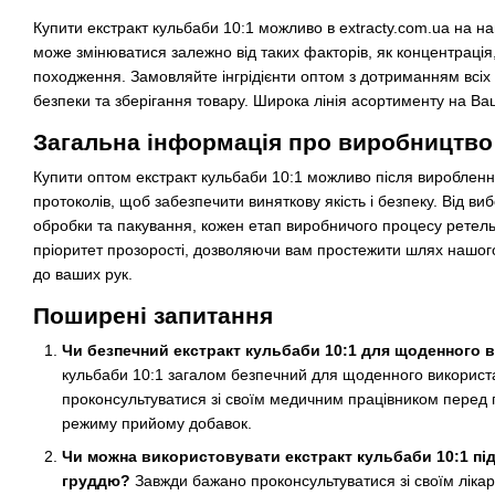
Купити екстракт кульбаби 10:1 можливо в extracty.com.ua на на
може змінюватися залежно від таких факторів, як концентрація
походження. Замовляйте інгрідієнти оптом з дотриманням всіх 
безпеки та зберігання товару. Широка лінія асортименту на Ва
Загальна інформація про виробництво
Купити оптом екстракт кульбаби 10:1 можливо після виробленн
протоколів, щоб забезпечити виняткову якість і безпеку. Від ви
обробки та пакування, кожен етап виробничого процесу ретел
пріоритет прозорості, дозволяючи вам простежити шлях нашого
до ваших рук.
Поширені запитання
Чи безпечний екстракт кульбаби 10:1 для щоденного
кульбаби 10:1 загалом безпечний для щоденного викорис
проконсультуватися зі своїм медичним працівником перед 
режиму прийому добавок.
Чи можна використовувати екстракт кульбаби 10:1 під 
груддю?
Завжди бажано проконсультуватися зі своїм ліка