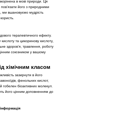
 вкорінена в мові природи. Ця
є пов’язати його з природними
ь, ми вшановуємо мудрість
 користь.
удового терапевтичного ефекту.
у кислоту та цикоринову кислоту,
ьне здоров’я, травлення, роботу
 цінним союзником у вашому
ід хімічним класом
ожливість зазирнути в його
авоноїдів, фенольних кислот,
ий гобелен біоактивних молекул.
ить його цінним доповненням до
і інформація