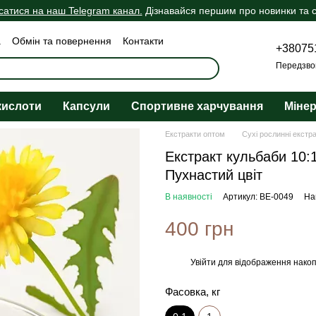
сатися на наш Telegram канал.
Дізнавайся першим про новинки та сп
а
Обмін та повернення
Контакти
+38075
ічна оферта
Передзво
кислоти
Капсули
Спортивне харчування
Міне
Екстракти оптом
Сухі рослинні екстр
Екстракт кульбаби 10:1
Пухнастий цвіт
В наявності
Артикул: BE-0049
На
400 грн
Увійти
для відображення накоп
%
Фасовка, кг