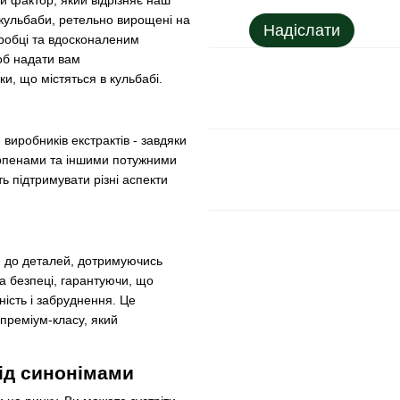
й фактор, який відрізняє наш
кульбаби, ретельно вирощені на
Надіслати
робці та вдосконаленим
об надати вам
ки, що містяться в кульбабі.
виробників екстрактів - завдяки
ерпенами та іншими потужними
ь підтримувати різні аспекти
ю до деталей, дотримуючись
та безпеці, гарантуючи, що
ність і забруднення. Це
преміум-класу, який
під синонімами