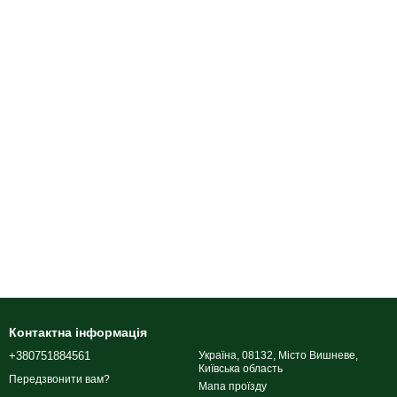
Контактна інформація
+380751884561
Україна, 08132, Місто Вишневе,
Київська область
Передзвонити вам?
Мапа проїзду