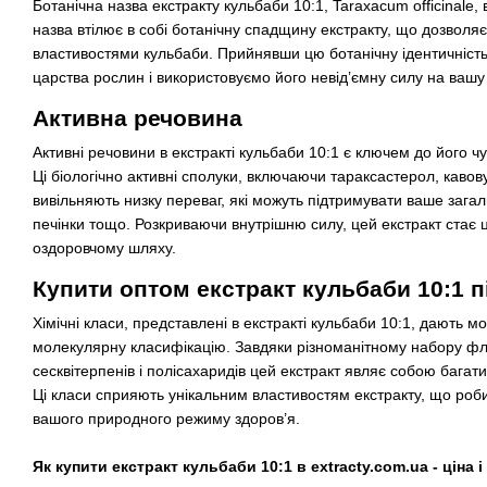
Ботанічна назва екстракту кульбаби 10:1, Taraxacum officinale,
назва втілює в собі ботанічну спадщину екстракту, що дозволя
властивостями кульбаби. Прийнявши цю ботанічну ідентичніст
царства рослин і використовуємо його невід’ємну силу на вашу
Активна речовина
Активні речовини в екстракті кульбаби 10:1 є ключем до його ч
Ці біологічно активні сполуки, включаючи тараксастерол, кавов
вивільняють низку переваг, які можуть підтримувати ваше загал
печінки тощо. Розкриваючи внутрішню силу, цей екстракт стає
оздоровчому шляху.
Купити оптом екстракт кульбаби 10:1 п
Хімічні класи, представлені в екстракті кульбаби 10:1, дають м
молекулярну класифікацію. Завдяки різноманітному набору фл
сесквітерпенів і полісахаридів цей екстракт являє собою багат
Ці класи сприяють унікальним властивостям екстракту, що роб
вашого природного режиму здоров’я.
Як купити екстракт кульбаби 10:1 в extracty.com.ua - ціна 