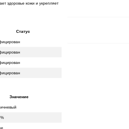
ет здоровье кожи и укрепляет
Статус
фицирован
фицирован
фицирован
фицирован
Значение
ричневый
8%
ее