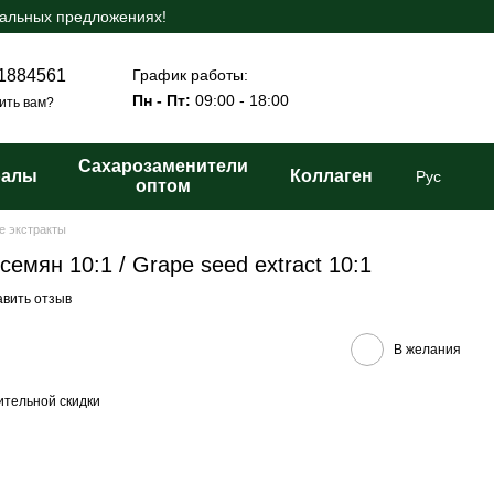
иальных предложениях!
График работы:
1884561
Пн - Пт:
09:00 - 18:00
ить вам?
Сахарозаменители
ралы
Коллаген
Рус
оптом
е экстракты
емян 10:1 / Grape seed extract 10:1
авить отзыв
В желания
тельной скидки