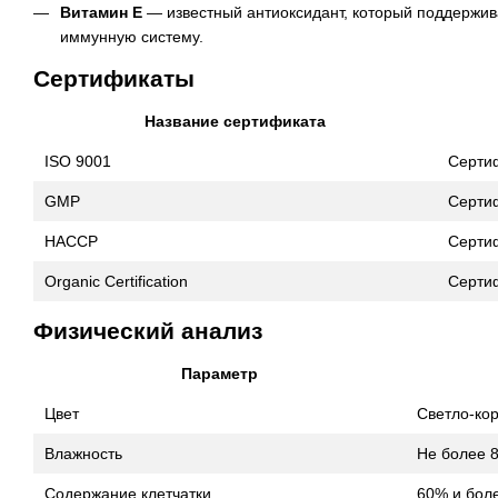
Витамин E
— известный антиоксидант, который поддержива
иммунную систему.
Сертификаты
Название сертификата
ISO 9001
Серти
GMP
Серти
HACCP
Серти
Organic Certification
Серти
Физический анализ
Параметр
Цвет
Светло-ко
Влажность
Не более 
Содержание клетчатки
60% и бол