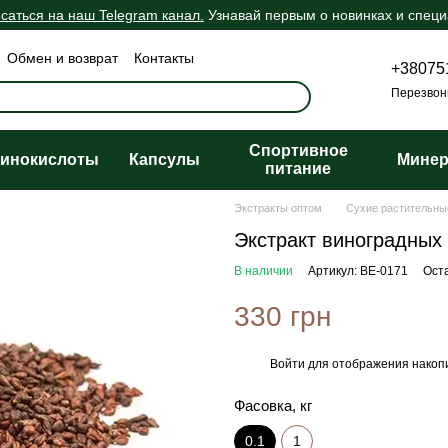
саться на наш Telegram канал.
Узнавай первым о новинках и спец
Обмен и возврат
Контакты
+38075
шение
Оферта
Перезвон
Спортивное
инокислоты
Капсулы
Мине
питание
Экстракты оптом
Сухие растительны
Экстракт виноградных с
В наличии
Артикул: BE-0171
Ост
330 грн
Войти
для отображения накопи
%
Фасовка, кг
0.1
1