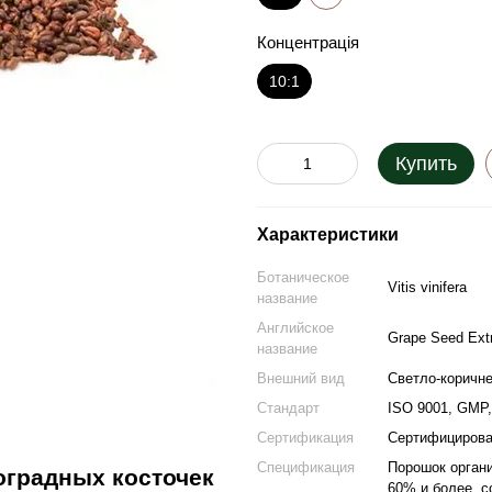
Концентрація
10:1
Купить
Характеристики
Ботаническое
Vitis vinifera
название
Английское
Grape Seed Ext
название
Внешний вид
Светло-коричн
Стандарт
ISO 9001, GMP, 
Сертификация
Сертифицирован
Спецификация
Порошок органи
оградных косточек
60% и более, с