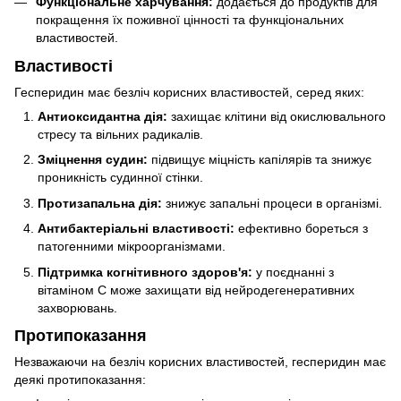
Функціональне харчування:
додається до продуктів для
покращення їх поживної цінності та функціональних
властивостей.
Властивості
Гесперидин має безліч корисних властивостей, серед яких:
Антиоксидантна дія:
захищає клітини від окислювального
стресу та вільних радикалів.
Зміцнення судин:
підвищує міцність капілярів та знижує
проникність судинної стінки.
Протизапальна дія:
знижує запальні процеси в організмі.
Антибактеріальні властивості:
ефективно бореться з
патогенними мікроорганізмами.
Підтримка когнітивного здоров'я:
у поєднанні з
вітаміном С може захищати від нейродегенеративних
захворювань.
Протипоказання
Незважаючи на безліч корисних властивостей, гесперидин має
деякі протипоказання: