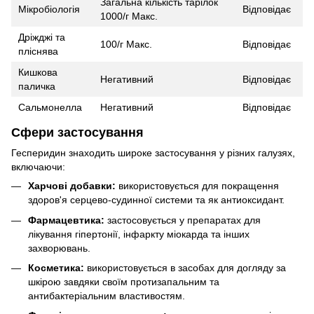
Загальна кількість тарілок
Мікробіологія
Відповідає
1000/г Макс.
Дріжджі та
100/г Макс.
Відповідає
пліснява
Кишкова
Негативний
Відповідає
паличка
Сальмонелла
Негативний
Відповідає
Сфери застосування
Гесперидин знаходить широке застосування у різних галузях,
включаючи:
Харчові добавки:
використовується для покращення
здоров'я серцево-судинної системи та як антиоксидант.
Фармацевтика:
застосовується у препаратах для
лікування гіпертонії, інфаркту міокарда та інших
захворювань.
Косметика:
використовується в засобах для догляду за
шкірою завдяки своїм протизапальним та
антибактеріальним властивостям.