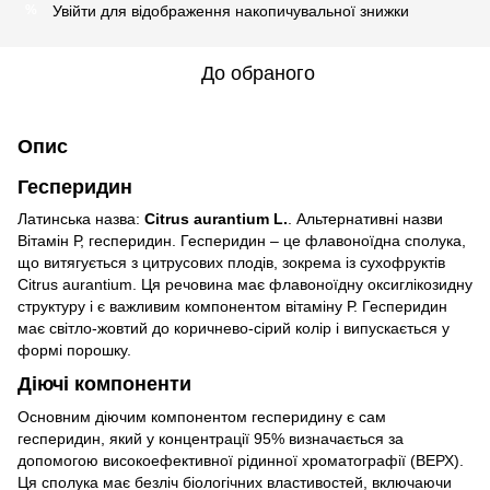
Увійти
для відображення накопичувальної знижки
%
До обраного
Опис
Гесперидин
Латинська назва:
Citrus aurantium L.
. Альтернативні назви
Вітамін Р, гесперидин. Гесперидин – це флавоноїдна сполука,
що витягується з цитрусових плодів, зокрема із сухофруктів
Citrus aurantium. Ця речовина має флавоноїдну оксиглікозидну
структуру і є важливим компонентом вітаміну Р. Гесперидин
має світло-жовтий до коричнево-сірий колір і випускається у
формі порошку.
Діючі компоненти
Основним діючим компонентом гесперидину є сам
гесперидин, який у концентрації 95% визначається за
допомогою високоефективної рідинної хроматографії (ВЕРХ).
Ця сполука має безліч біологічних властивостей, включаючи