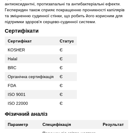
антиоксидантні, протизапальні та антибактеріальні ефекти.
Гесперидин також сприяє покращенню проникності капілярів
та зміцненню судинної стінки, що робить його корисним для
підтримки здоров'я серцево-судинної системи.
Сертифікати
Сертифікат
Статус
KOSHER
Є
Halal
Є
BRC
Є
Органічна сертифікація
Є
FDA
Є
ISO 9001
Є
ISO 22000
Є
Фізичний аналіз
Параметр
Специфікація
Результат