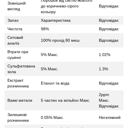
Порошок від світло-жовтого
Зовнішній
до коричнево-сірого
Відповідає
вигляд
кольору
Запах
Характеристика
Відповідає
Чистота
98%
Відповідає
Ситовий
100% прохід 80 меш
Відповідає
аналіз
Втрати при
5% Макс.
1.02%
сушінні
Сульфатована
5% Макс.
1.3%
зола
Екстракт
Етанол та вода
Відповідає
розчинника
2ppm
Важкі метали
5 частин на мільйон Макс.
Макс.
Відповідає
Залишкові
0.05% Макс.
Негативний
розчинники