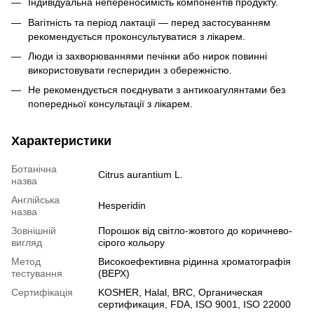
Індивідуальна непереносимість компонентів продукту.
Вагітність та період лактації — перед застосуванням
рекомендується проконсультуватися з лікарем.
Люди із захворюваннями печінки або нирок повинні
використовувати гесперидин з обережністю.
Не рекомендується поєднувати з антикоагулянтами без
попередньої консультації з лікарем.
Характеристики
Ботанічна
Citrus aurantium L.
назва
Англійська
Hesperidin
назва
Зовнішній
Порошок від світло-жовтого до коричнево-
вигляд
сірого кольору
Метод
Високоефективна рідинна хроматографія
тестування
(ВЕРХ)
Сертифікація
KOSHER, Halal, BRC, Органическая
сертификация, FDA, ISO 9001, ISO 22000