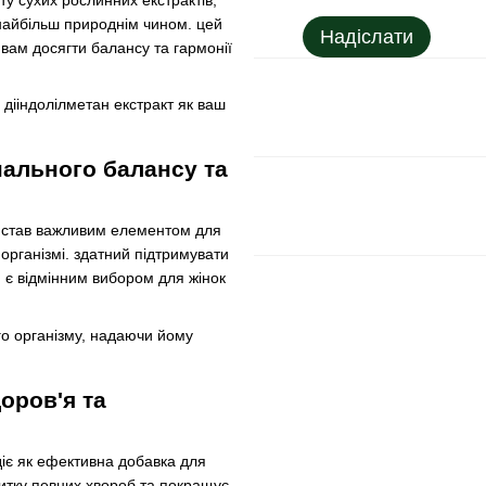
ту сухих рослинних екстрактів,
 найбільш природнім чином. цей
Надіслати
вам досягти балансу та гармонії
 дііндолілметан екстракт як ваш
нального балансу та
а, став важливим елементом для
організмі. здатний підтримувати
m є відмінним вибором для жінок
го організму, надаючи йому
оров'я та
 діє як ефективна добавка для
витку певних хвороб та покращує