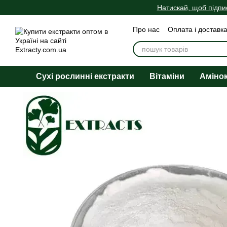
Перейти до основного контенту
Натискай, щоб підпи
Про нас
Оплата і доставк
Угода користувача
Публ
Сухі рослинні екстракти
Вітаміни
Аміно