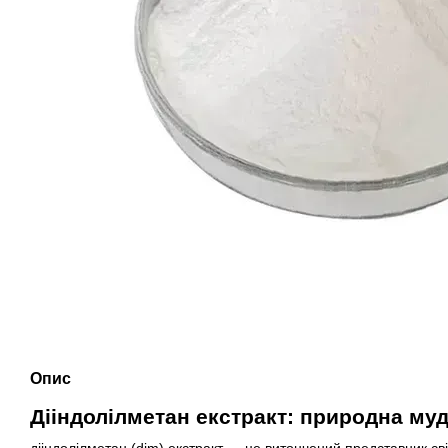
Опис
Дііндолілметан екстракт: природна муд