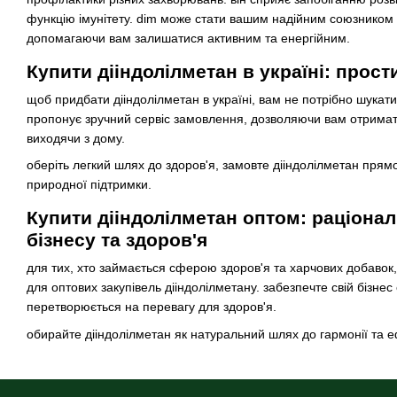
функцію імунітету. dim може стати вашим надійним союзником 
допомагаючи вам залишатися активним та енергійним.
Купити дііндолілметан в україні: прост
щоб придбати дііндолілметан в україні, вам не потрібно шукат
пропонує зручний сервіс замовлення, дозволяючи вам отримати
виходячи з дому.
оберіть легкий шлях до здоров'я, замовте дііндолілметан прямо
природної підтримки.
Купити дііндолілметан оптом: раціона
бізнесу та здоров'я
для тих, хто займається сферою здоров'я та харчових добавок
для оптових закупівель дііндолілметану. забезпечте свій бізне
перетворюється на перевагу для здоров'я.
обирайте дііндолілметан як натуральний шлях до гармонії та е