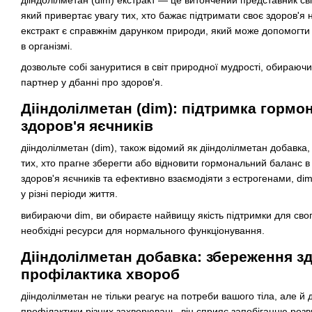
дііндолілметан (dim) екстракт — це витончений представник сві
який привертає увагу тих, хто бажає підтримати своє здоров'я
екстракт є справжнім дарунком природи, який може допомогти 
в організмі.
дозвольте собі зануритися в світ природної мудрості, обираючи
партнер у дбанні про здоров'я.
Дііндолілметан (dim): підтримка гормо
здоров'я яєчників
дііндолілметан (dim), також відомий як дііндолілметан добавк
тих, хто прагне зберегти або відновити гормональний баланс в 
здоров'я яєчників та ефективно взаємодіяти з естрогенами, di
у різні періоди життя.
вибираючи dim, ви обираєте найвищу якість підтримки для сво
необхідні ресурси для нормального функціонування.
Дііндолілметан добавка: збереження зд
профілактика хвороб
дііндолілметан не тільки реагує на потреби вашого тіла, але й
профілактики різних захворювань. він сприяє запобіганню роз