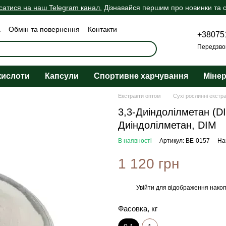
сатися на наш Telegram канал.
Дізнавайся першим про новинки та сп
а
Обмін та повернення
Контакти
+38075
ічна оферта
Передзво
кислоти
Капсули
Спортивне харчування
Міне
Екстракти оптом
Сухі рослинні екстр
3,3-Диіндолілметан (DI
Диіндолілметан, DIM
В наявності
Артикул: BE-0157
На
1 120 грн
Увійти
для відображення накоп
%
Фасовка, кг