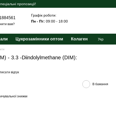
еціальні пропозиції!
Графік роботи:
1884561
Пн - Пт:
09:00 - 18:00
нити вам?
рали
Цукрозамінники оптом
Колаген
Укр
акти
M) - 3.3 -Diindolylmethane (DIM):
писати відгук
В бажання
ичувальної знижки