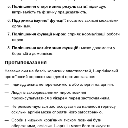
Поліпшення спортивних результатів:
підвищує
витривалість та фізичну працездатність.
Підтримка імунної функції:
посилює захисні механізми
організму.
Поліпшення функції нирок:
сприяє нормалізації роботи
нирок.
Поліпшення когнітивних функцій:
може допомогти у
боротьбі з деменцією.
Протипоказання
Незважаючи на безліч корисних властивостей, L-аргініновий
протеїновий порошок має деякі протипоказання:
Індивідуальна непереносимість або алергія на аргінін.
Люди із захворюваннями нирок повинні
проконсультуватися з лікарем перед застосуванням.
Не рекомендується застосовувати за наявності герпесу,
оскільки аргінін може сприяти його загостренню.
Особи з низьким кров'яним тиском повинні бути
обережними, оскільки L-аргінін може його знижувати.