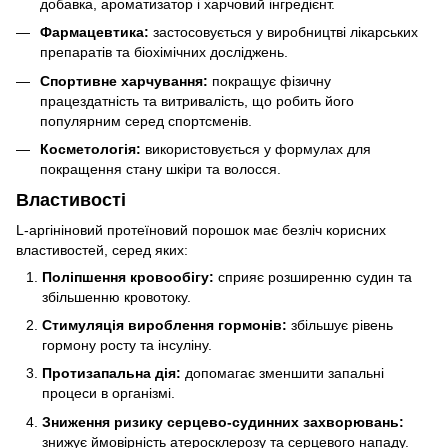
добавка, ароматизатор і харчовий інгредієнт.
Фармацевтика:
застосовується у виробництві лікарських
препаратів та біохімічних досліджень.
Спортивне харчування:
покращує фізичну
працездатність та витривалість, що робить його
популярним серед спортсменів.
Косметологія:
використовується у формулах для
покращення стану шкіри та волосся.
Властивості
L-аргініновий протеїновий порошок має безліч корисних
властивостей, серед яких:
Поліпшення кровообігу:
сприяє розширенню судин та
збільшенню кровотоку.
Стимуляція вироблення гормонів:
збільшує рівень
гормону росту та інсуліну.
Протизапальна дія:
допомагає зменшити запальні
процеси в організмі.
Зниження ризику серцево-судинних захворювань:
знижує ймовірність атеросклерозу та серцевого нападу.