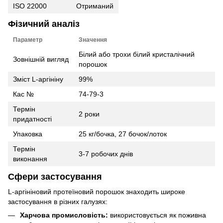
ISO 22000
Отриманий
Фізичний аналіз
Параметр
Значення
Білий або трохи білий кристалічний
Зовнішній вигляд
порошок
Зміст L-аргініну
99%
Кас №
74-79-3
Термін
2 роки
придатності
Упаковка
25 кг/бочка, 27 бочок/лоток
Термін
3-7 робочих днів
виконання
Сфери застосування
L-аргініновий протеїновий порошок знаходить широке
застосування в різних галузях:
Харчова промисловість:
використовується як поживна