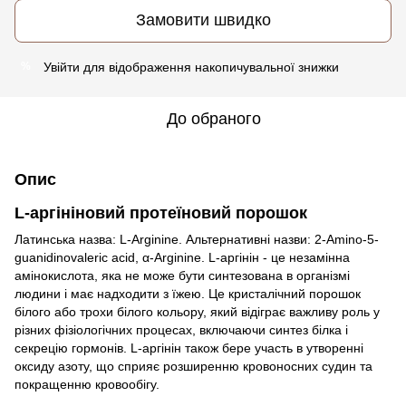
Замовити швидко
Увійти
для відображення накопичувальної знижки
%
До обраного
Опис
L-аргініновий протеїновий порошок
Латинська назва: L-Arginine. Альтернативні назви: 2-Amino-5-
guanidinovaleric acid, α-Arginine. L-аргінін - це незамінна
амінокислота, яка не може бути синтезована в організмі
людини і має надходити з їжею. Це кристалічний порошок
білого або трохи білого кольору, який відіграє важливу роль у
різних фізіологічних процесах, включаючи синтез білка і
секрецію гормонів. L-аргінін також бере участь в утворенні
оксиду азоту, що сприяє розширенню кровоносних судин та
покращенню кровообігу.