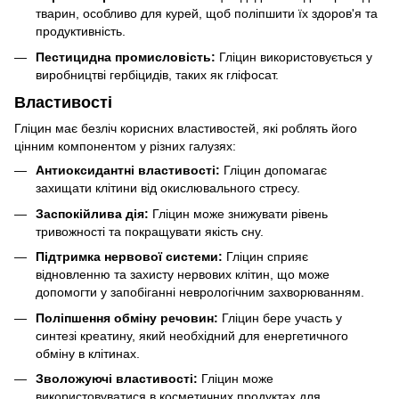
тварин, особливо для курей, щоб поліпшити їх здоров'я та
продуктивність.
Пестицидна промисловість:
Гліцин використовується у
виробництві гербіцидів, таких як гліфосат.
Властивості
Гліцин має безліч корисних властивостей, які роблять його
цінним компонентом у різних галузях:
Антиоксидантні властивості:
Гліцин допомагає
захищати клітини від окислювального стресу.
Заспокійлива дія:
Гліцин може знижувати рівень
тривожності та покращувати якість сну.
Підтримка нервової системи:
Гліцин сприяє
відновленню та захисту нервових клітин, що може
допомогти у запобіганні неврологічним захворюванням.
Поліпшення обміну речовин:
Гліцин бере участь у
синтезі креатину, який необхідний для енергетичного
обміну в клітинах.
Зволожуючі властивості:
Гліцин може
використовуватися в косметичних продуктах для