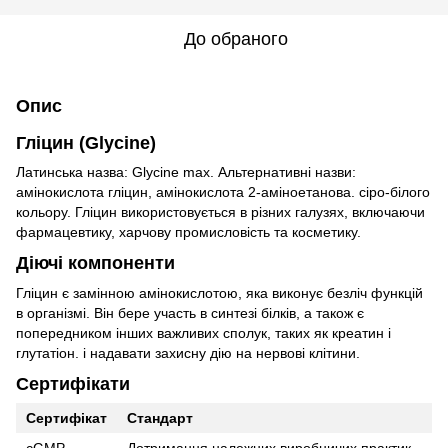
До обраного
Опис
Гліцин (Glycine)
Латинська назва: Glycine max. Альтернативні назви:
амінокислота гліцин, амінокислота 2-аміноетанова. сіро-білого
кольору. Гліцин використовується в різних галузях, включаючи
фармацевтику, харчову промисловість та косметику.
Діючі компоненти
Гліцин є замінною амінокислотою, яка виконує безліч функцій
в організмі. Він бере участь в синтезі білків, а також є
попередником інших важливих сполук, таких як креатин і
глутатіон. і надавати захисну дію на нервові клітини.
Сертифікати
Сертифікат
Стандарт