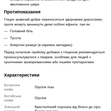
зволоження шкіри.
Протипоказання
Гліцин зазвичай добре переноситься здоровими дорослими,
проте можуть виникнути деякі побічні ефекти, такі як:
Головний біль
Тусота
Алергічні реакції (в окремих випадках)
Перед початком прийому добавок з гліцином рекомендується
проконсультуватися з лікарем, особливо для людей з
хронічними захворюваннями або іншими препаратами.
Характеристики
Ботанічна
Glycine max
назва
Англійська
Glycine
назва
Зовнішній
Кристалічний порошок від білого до сіро-
вигляд
білого кольору