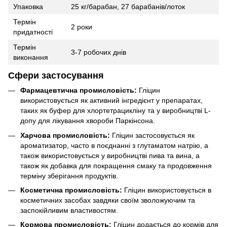
Упаковка
25 кг/барабан, 27 барабанів/лоток
Термін
2 роки
придатності
Термін
3-7 робочих днів
виконання
Сфери застосування
Фармацевтична промисловість:
Гліцин
використовується як активний інгредієнт у препаратах,
таких як буфер для хлортетрацикліну та у виробництві L-
допу для лікування хвороби Паркінсона.
Харчова промисловість:
Гліцин застосовується як
ароматизатор, часто в поєднанні з глутаматом натрію, а
також використовується у виробництві пива та вина, а
також як добавка для покращення смаку та продовження
терміну зберігання продуктів.
Косметична промисловість:
Гліцин використовується в
косметичних засобах завдяки своїм зволожуючим та
заспокійливим властивостям.
Кормова промисловість:
Гліцин додається до кормів для