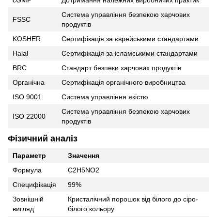
cGMP
Дотримання належних виробничих практик
Система управління безпекою харчових
FSSC
продуктів
KOSHER
Сертифікація за єврейськими стандартами
Halal
Сертифікація за ісламськими стандартами
BRC
Стандарт безпеки харчових продуктів
Органічна
Сертифікація органічного виробництва
ISO 9001
Система управління якістю
Система управління безпекою харчових
ISO 22000
продуктів
Фізичний аналіз
Параметр
Значення
Формула
C2H5NO2
Специфікація
99%
Зовнішній
Кристалічний порошок від білого до сіро-
вигляд
білого кольору