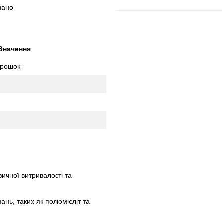
вано
Значення
орошок
ичної витривалості та
ань, таких як поліомієліт та