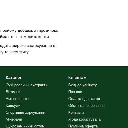
 прийому добавок з тирозином,
иймають інші медикаменти.
аходить широке застосування в
у та косметику.
Каталог
Клієнтам
Сухі рослинні екстракти
Вхід до кабінету
Вітаміни
Про нас
Амінокислоти
Оплата і доставка
Капсули
Обмін та повернення
Спортивне харчування
Контакти
Мінерали
Угода користувача
Цукрозамінники оптом
Публічна оферта