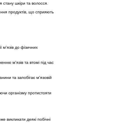
 стану шкіри та волосся.
ння продуктів, що сприяють
 м'язів до фізичних
нню м'язів та втомі під час
нини та запобігає м'язовій
ючи організму протистояти
е викликати деякі побічні