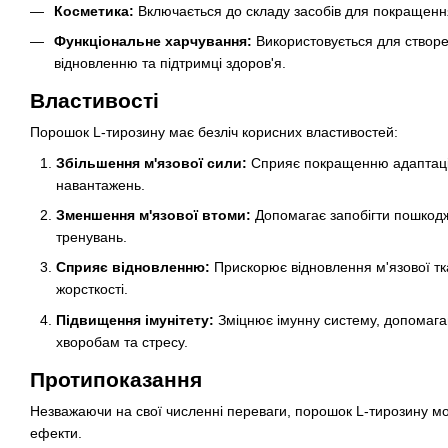
Косметика:
Включається до складу засобів для покращення
Функціональне харчування:
Використовується для створе
відновленню та підтримці здоров'я.
Властивості
Порошок L-тирозину має безліч корисних властивостей:
Збільшення м'язової сили:
Сприяє покращенню адаптації
навантажень.
Зменшення м'язової втоми:
Допомагає запобігти пошкодже
тренувань.
Сприяє відновленню:
Прискорює відновлення м'язової тка
жорсткості.
Підвищення імунітету:
Зміцнює імунну систему, допомага
хворобам та стресу.
Протипоказання
Незважаючи на свої численні переваги, порошок L-тирозину мож
ефекти.