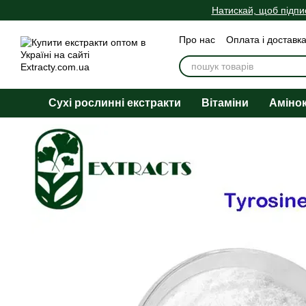
Перейти до основного контенту
Натискай, щоб підпи
Про нас
Оплата і доставк
Угода користувача
Публ
Сухі рослинні екстракти
Вітаміни
Аміно