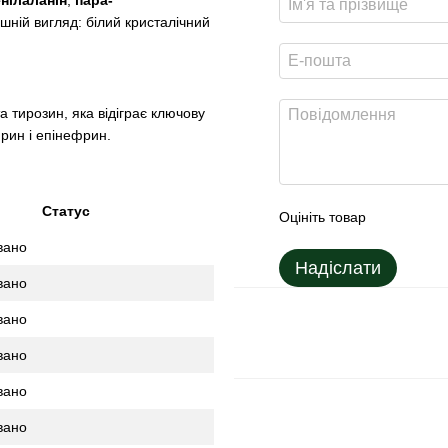
нілаланін
,
пара-
шній вигляд: білий кристалічний
тирозин, яка відіграє ключову
фрин і епінефрин.
Статус
Оцініть товар
вано
Надіслати
вано
вано
вано
вано
вано