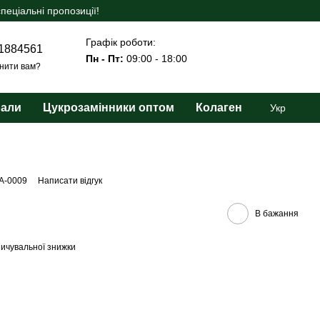
еціальні пропозиції!
Графік роботи:
1884561
Пн - Пт:
09:00 - 18:00
нити вам?
рали
Цукрозамінники оптом
Колаген
Укр
BA-0009
Написати відгук
В бажання
ичувальної знижки