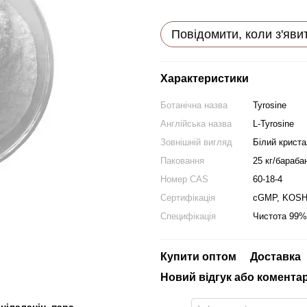
Повідомити, коли з'яви
Характеристики
Ботанічна назва
Tyrosine
Англійська назва
L-Tyrosine
Зовнішній вигляд
Білий крист
Паковання
25 кг/бараба
Номер CAS
60-18-4
Сертифікація
cGMP, KOSHE
Специфікація
Чистота 99%
Купити оптом
Доставка
Новий відгук або комента