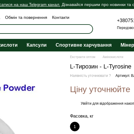
сатися на наш Telegram канал.
Дізнавайся першим про новинки та сп
а
Обмін та повернення
Контакти
+38075
ічна оферта
Передзво
кислоти
Капсули
Спортивне харчування
Міне
Екстракти оптом
Амінокислоти
L-Тирозин - L-Tyrosine
Наявність уточнювати ?
Артикул: 
Ціну уточнюйте
Увійти
для відображення накоп
%
Фасовка, кг
1