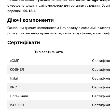
Латинська назва:
Tyrosine
. Альтернативні назви:
4-гідроксифе
оксофенілаланін
. амінокислотою для організму людини. Зовні
порошок.
60-18-4
.
Діючі компоненти
Основним діючим компонентом L-тирозину є сама амінокислота 
роль у синтезі нейротрансмітерів, таких як дофамін, норепіне
Сертифікати
Тип сертифіката
cGMP
Сертифіко
KOSHER
Сертифіко
Halal
Сертифіко
BRC
Сертифіко
Органічний
Сертифіко
ISO 9001
Сертифіко