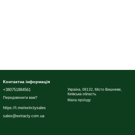
Контактна інформація
+380751884561
Україна, 08132, Місто Вишневе,
Київська область
Передзвонити вам?
Мапа проїзду
https://t.me/extrctysales
sales@extracty.com.ua