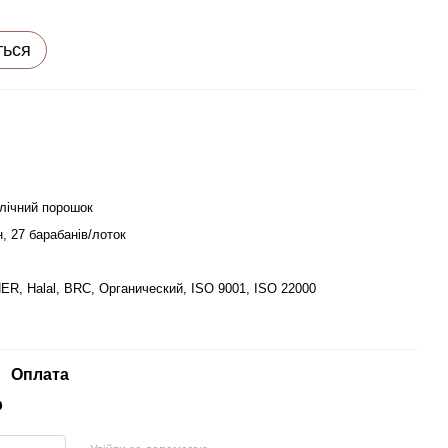
ться
алічний порошок
н, 27 барабанів/лоток
R, Halal, BRC, Органический, ISO 9001, ISO 22000
Оплата
р